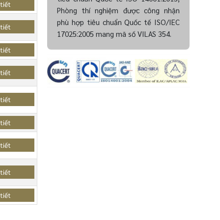
tiết
Phòng thí nghiệm được công nhận
phù hợp tiêu chuẩn Quốc tế ISO/IEC
tiết
17025:2005 mang mã số VILAS 354.
tiết
tiết
tiết
tiết
tiết
tiết
tiết