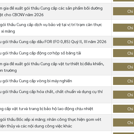
 gia đề xuất gói thầu Cung cấp các sản phẩm bồi dưỡng
Chi 
 vật cho CBCNV năm 2026
ói thầu Cung cấp dịch vụ bảo vệ tại vị trí trạm cân thực
Chi 
 xi măng
 gói thầu Cung cấp dầu FOR (FO 0,8S) Quý II, III năm 2026
Chi 
 gói thầu Cung cấp động cơ hộp số băng tải
Chi 
gia đề xuất gói thầu Cung cấp vật tư thiết bị điều khiển,
Chi 
ện trường
 gói thầu Cung cấp vòng bi máy nghiền
Chi 
 gói thầu Cung cấp hóa chất, chất chuẩn và dụng cụ thí
Chi 
g cấp vật tư và trang bị bảo hộ lao động chịu nhiệt
Chi 
gói thầu Bốc xếp xi măng; nhân công thực hiện gom vét
Chi 
ện thủy và các nội dung công việc khác