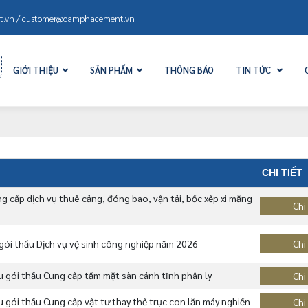
.vn / customer@camphacement.vn
GIỚI THIỆU
SẢN PHẨM
THÔNG BÁO
TIN TỨC
CHI TIẾT
g cấp dịch vụ thuê cảng, đóng bao, vận tải, bốc xếp xi măng
Chi 
gói thầu Dịch vụ vệ sinh công nghiệp năm 2026
Chi 
 gói thầu Cung cấp tấm mặt sàn cánh tĩnh phân ly
Chi 
 gói thầu Cung cấp vật tư thay thế trục con lăn máy nghiền
Chi 