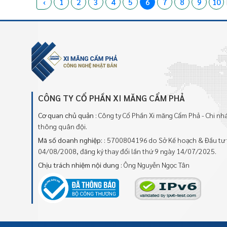
‹
1
2
3
4
5
6
7
8
9
10
CÔNG TY CỔ PHẦN XI MĂNG CẨM PHẢ
Cơ quan chủ quản
: Công ty Cổ Phần Xi măng Cẩm Phả - Chi n
thông quân đội.
Mã số doanh nghiệp:
: 5700804196 do Sở Kế hoạch & Đầu tư 
04/08/2008, đăng ký thay đổi lần thứ 9 ngày 14/07/2025.
Chịu trách nhiệm nội dung
: Ông Nguyễn Ngọc Tân