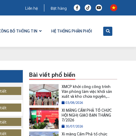
Liên hệ
Đặt hàng
CÔNG BỐ THÔNG TIN
HỆ THỐNG PHÂN PHỐI
Bài viết phổ biến
XMCP khởi công công trình
tiết
Văn phòng làm việc khối sản
xuất và kho chứa nguyên,
nhiên liệu
03/08/2026
tiết
XI MĂNG CẨM PHẢ TỔ CHỨC
HỘI NGHỊ GIAO BAN THÁNG
7/2026
tiết
30/07/2026
tiết
Xi măng Cẩm Phả tổ chức