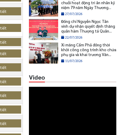
chuỗi hoạt động tri ân nhân kỷ
niệm 79 năm Ngày Thương
tiết
binh - Liệt sĩ
27/07/2026
Đồng chí Nguyễn Ngọc Tân
vinh dự nhận quyết định thăng
tiết
quân hàm Thượng tá Quân
nhân chuyên nghiệp
22/07/2026
tiết
Xi măng Cẩm Phả đồng thời
khởi công công trình kho chứa
tiết
phụ gia và khai trương Văn
phòng Hà Nội
11/07/2026
tiết
Video
tiết
tiết
tiết
tiết