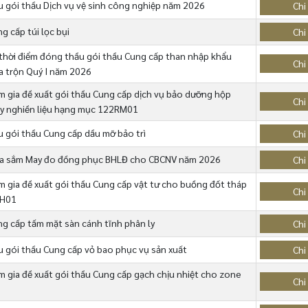
 gói thầu Dịch vụ vệ sinh công nghiệp năm 2026
Chi 
g cấp túi lọc bụi
Chi 
thời điểm đóng thầu gói thầu Cung cấp than nhập khẩu
Chi 
a trộn Quý I năm 2026
 gia đề xuất gói thầu Cung cấp dịch vụ bảo dưỡng hộp
Chi 
áy nghiền liệu hạng mục 122RM01
 gói thầu Cung cấp dầu mỡ bảo trì
Chi 
ua sắm May đo đồng phục BHLĐ cho CBCNV năm 2026
Chi 
 gia đề xuất gói thầu Cung cấp vật tư cho buồng đốt tháp
Chi 
PH01
ng cấp tấm mặt sàn cánh tĩnh phân ly
Chi 
 gói thầu Cung cấp vỏ bao phục vụ sản xuất
Chi 
 gia đề xuất gói thầu Cung cấp gạch chịu nhiệt cho zone
Chi 