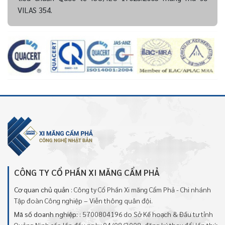
VILAS 354.
CÔNG TY CỔ PHẦN XI MĂNG CẨM PHẢ
Cơ quan chủ quản
: Công ty Cổ Phần Xi măng Cẩm Phả - Chi nhánh
Tập đoàn Công nghiệp – Viễn thông quân đội.
Mã số doanh nghiệp:
: 5700804196 do Sở Kế hoạch & Đầu tư tỉnh
Quảng Ninh cấp lần đầu ngày 04/08/2008, đăng ký thay đổi lần thứ