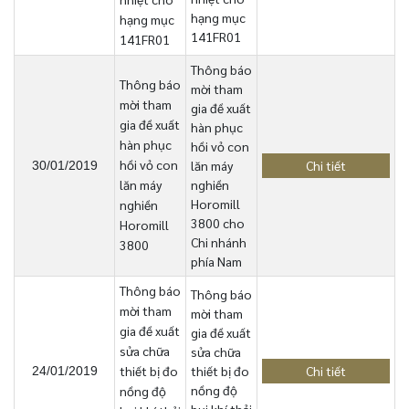
hạng mục
hạng mục
141FR01
141FR01
Thông báo
Thông báo
mời tham
mời tham
gia đề xuất
gia đề xuất
hàn phục
hàn phục
hồi vỏ con
hồi vỏ con
lăn máy
Chi tiết
30/01/2019
lăn máy
nghiền
Horomill
nghiền
3800 cho
Horomill
Chi nhánh
3800
phía Nam
Thông báo
Thông báo
mời tham
mời tham
gia đề xuất
gia đề xuất
sửa chữa
sửa chữa
thiết bị đo
thiết bị đo
Chi tiết
24/01/2019
nồng độ
nồng độ