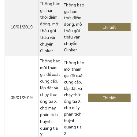
Thông báo
Thông báo
gia hạn
gia hạn
thời điểm
thời điểm
đóng, mở
đóng, mở
Chi tiết
10/01/2019
thầu gói
thầu gói
thầu vận
thầu vận
chuyển
chuyển
Clinker
Clinker
Thông báo
Thông báo
mời tham
mời tham
gia đề xuất
gia đề xuất
cung cấp,
cung cấp,
lắp đặt và
lắp đặt và
chạy thử
chạy thử
Chi tiết
09/01/2019
ống tia X
ống tia X
cho máy
cho máy
phân tích
phân tích
huỳnh
huỳnh
quang tia
quang tia
X
X