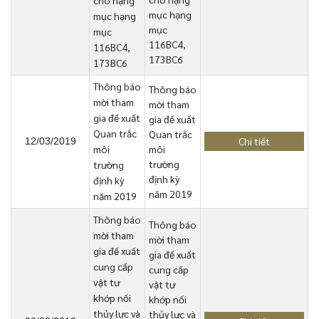
cho hạng
mục hạng
mục hạng
mục
mục
116BC4,
116BC4,
173BC6
173BC6
Thông báo
Thông báo
mời tham
mời tham
gia đề xuất
gia đề xuất
Quan trắc
Quan trắc
Chi tiết
12/03/2019
môi
môi
trường
trường
định kỳ
định kỳ
năm 2019
năm 2019
Thông báo
Thông báo
mời tham
mời tham
gia đề xuất
gia đề xuất
cung cấp
cung cấp
vật tư
vật tư
khớp nối
khớp nối
thủy lực và
thủy lực và