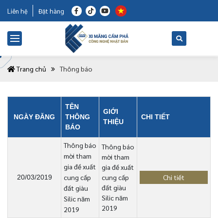
Liên hệ
Đặt hàng
Trang chủ
Thông báo
TÊN
GIỚI
NGÀY ĐĂNG
THÔNG
CHI TIẾT
THIỆU
BÁO
Thông báo
Thông báo
mời tham
mời tham
gia đề xuất
gia đề xuất
cung cấp
cung cấp
Chi tiết
20/03/2019
đất giàu
đất giàu
Silic năm
Silic năm
2019
2019