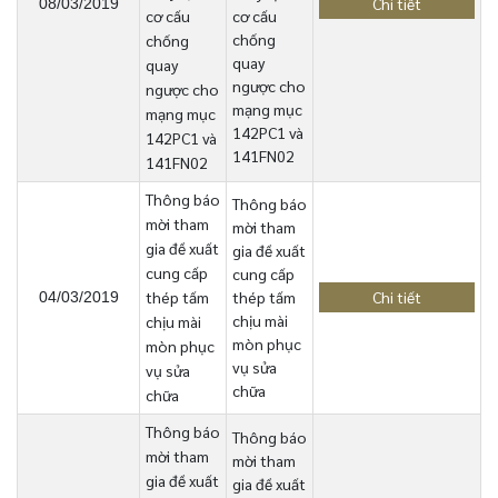
Chi tiết
08/03/2019
cơ cấu
cơ cấu
chống
chống
quay
quay
ngược cho
ngược cho
mạng mục
mạng mục
142PC1 và
142PC1 và
141FN02
141FN02
Thông báo
Thông báo
mời tham
mời tham
gia đề xuất
gia đề xuất
cung cấp
cung cấp
thép tấm
thép tấm
Chi tiết
04/03/2019
chịu mài
chịu mài
mòn phục
mòn phục
vụ sửa
vụ sửa
chữa
chữa
Thông báo
Thông báo
mời tham
mời tham
gia đề xuất
gia đề xuất