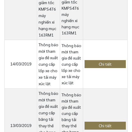
giảm tốc
giảm tốc
KMPS476
KMPS476
máy
máy
nghiền xi
nghiền xi
hạng mục
hạng mục
163RM1
163RM1
Thông báo
Thông báo
mời tham
mời tham
gia đề xuất
gia đề xuất
cung cấp
cung cấp
Chi tiết
14/03/2019
lốp xe cho
lốp xe cho
xe tải máy
xe tải máy
xúc lật
xúc lật
Thông báo
Thông báo
mời tham
mời tham
gia đề xuất
gia đề xuất
cung cấp
cung cấp
băng tải
băng tải
thay thế
thay thế
Chi tiết
13/03/2019
cho hạng