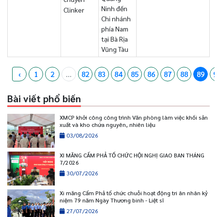
Ninh đến
Clinker
Chi nhánh
phía Nam
tại Bà Rịa
Vũng Tàu
‹
1
2
...
82
83
84
85
86
87
88
89
9
Bài viết phổ biến
XMCP khởi công công trình Văn phòng làm việc khối sản
xuất và kho chứa nguyên, nhiên liệu
03/08/2026
XI MĂNG CẨM PHẢ TỔ CHỨC HỘI NGHỊ GIAO BAN THÁNG
7/2026
30/07/2026
Xi măng Cẩm Phả tổ chức chuỗi hoạt động tri ân nhân kỷ
niệm 79 năm Ngày Thương binh - Liệt sĩ
27/07/2026