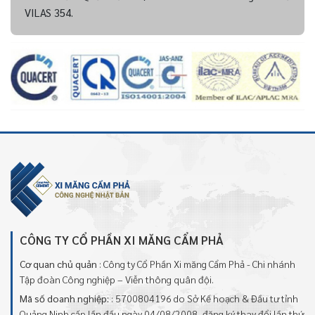
VILAS 354.
CÔNG TY CỔ PHẦN XI MĂNG CẨM PHẢ
Cơ quan chủ quản
: Công ty Cổ Phần Xi măng Cẩm Phả - Chi nhánh
Tập đoàn Công nghiệp – Viễn thông quân đội.
Mã số doanh nghiệp:
: 5700804196 do Sở Kế hoạch & Đầu tư tỉnh
Quảng Ninh cấp lần đầu ngày 04/08/2008, đăng ký thay đổi lần thứ